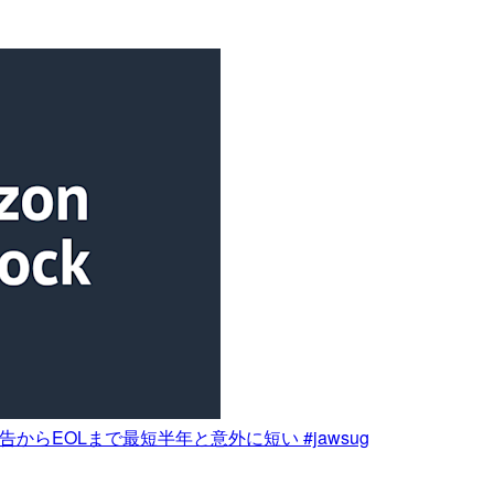
L予告からEOLまで最短半年と意外に短い #jawsug