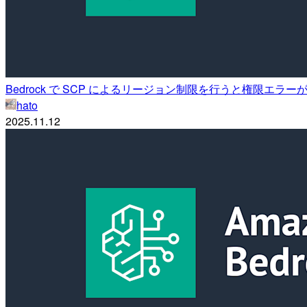
Bedrock で SCP によるリージョン制限を行うと権限エ
hato
2025.11.12