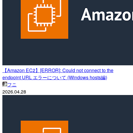
【Amazon EC2】[ERROR]: Could not connect to the
endpoint URL エラーについて (Windows hosts編)
フニ
2026.04.28