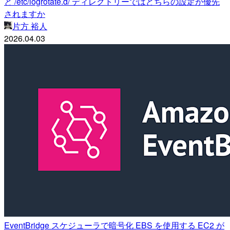
と /etc/logrotate.d/ ディレクトリーではどちらの設定が優先
されますか
片方 裕人
2026.04.03
EventBridge スケジューラで暗号化 EBS を使用する EC2 が