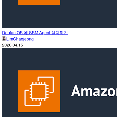
Debian OS 에 SSM Agent 설치하기
LimChaejeong
2026.04.15