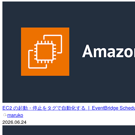
EC2 の起動・停止をタグで自動化する ❘ EventBridge Schedule
maruko
2026.06.24