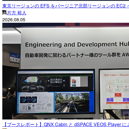
東京リージョンの EFS をバージニア北部リージョンの EC2 
片方 裕人
2026.08.05
【ブースレポート】QNX Cabin と dSPACE VEOS Pla