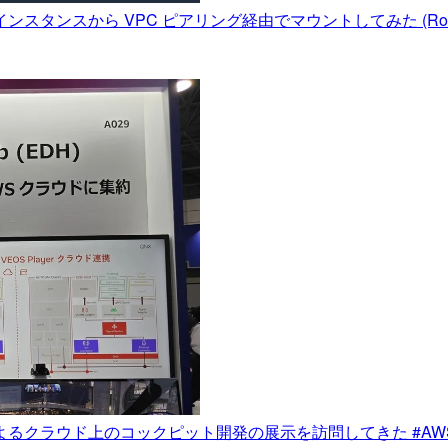
インスタンスから VPC ピアリング経由でマウントしてみた (Rou
yer によるクラウド上のコックピット開発の展示を訪問してきた #AWS