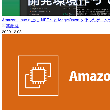
Amazon Linux 2 上に .NET 5 と MagicOnion を使っ
髙野 将
2020.12.08