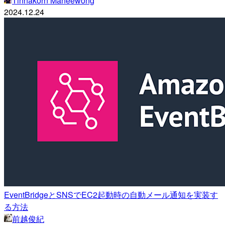
Tinnakorn Maneewong
2024.12.24
EventBridgeとSNSでEC2起動時の自動メール通知を実装す
る方法
前越俊紀