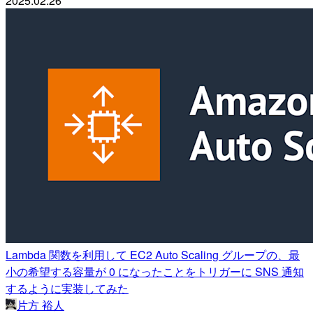
2025.02.26
Lambda 関数を利用して EC2 Auto Scaling グループの、最
小の希望する容量が 0 になったことをトリガーに SNS 通知
するように実装してみた
片方 裕人