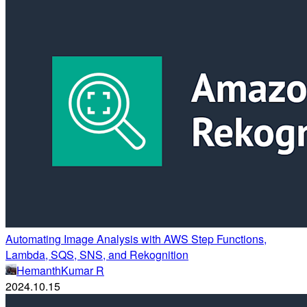
Automating Image Analysis with AWS Step Functions,
Lambda, SQS, SNS, and Rekognition
HemanthKumar R
2024.10.15