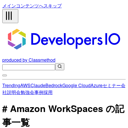
メインコンテンツへスキップ
produced by Classmethod
Trending
AWS
Claude
Bedrock
Google Cloud
Azure
セミナー
会
社説明会
勉強会
事例
採用
# Amazon WorkSpaces の記
事一覧