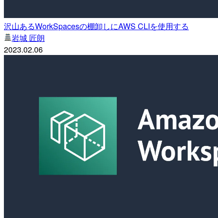
沢山あるWorkSpacesの棚卸しにAWS CLIを使用する
岩城 匠朗
2023.02.06