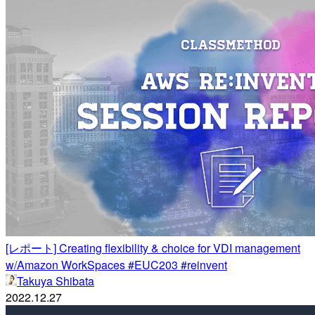
[レポート] Creating flexibility & choice for VDI management
w/Amazon WorkSpaces #EUC203 #reinvent
Takuya Shibata
2022.12.27