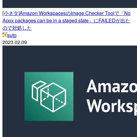
[小ネタ]Amazon WorkspacesのImage Checker Toolで「No
Appx packages can be in a staged state」にFAILEDが出た
ので対処した
suto
2023.02.09