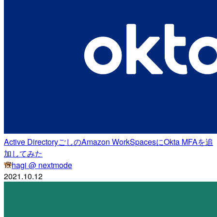
Active DirectoryごしのAmazon WorkSpacesにOkta MFAを追
加してみた
hagi @ nextmode
2021.10.12