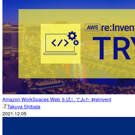
Amazon WorkSpaces Web を試してみた #reinvent
Takuya Shibata
2021.12.05