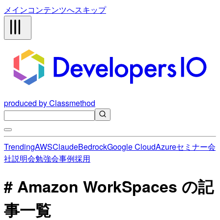
メインコンテンツへスキップ
produced by Classmethod
Trending
AWS
Claude
Bedrock
Google Cloud
Azure
セミナー
会
社説明会
勉強会
事例
採用
# Amazon WorkSpaces の記
事一覧