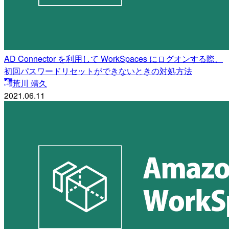
AD Connector を利用して WorkSpaces にログオンする際、
初回パスワードリセットができないときの対処方法
荒川 靖久
2021.06.11