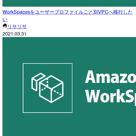
WorkSpacesをユーザープロファイルごと別VPCへ移行した
い
リサリサ
2021.03.31