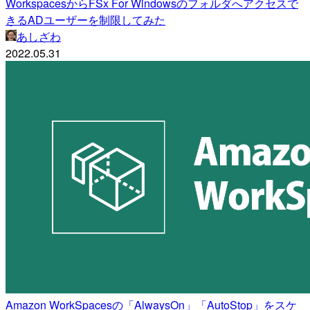
WorkspacesからFSx For Windowsのフォルダへアクセスで
きるADユーザーを制限してみた
あしざわ
2022.05.31
Amazon WorkSpacesの「AlwaysOn」「AutoStop」をスケ