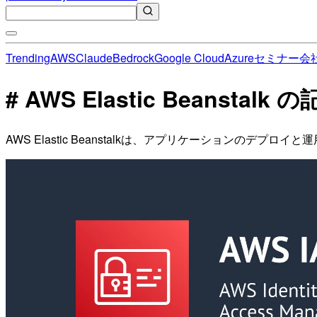
Trending
AWS
Claude
Bedrock
Google Cloud
Azure
セミナー
会
# AWS Elastic Beanstalk
AWS Elastic Beanstalkは、アプリケーションのデ