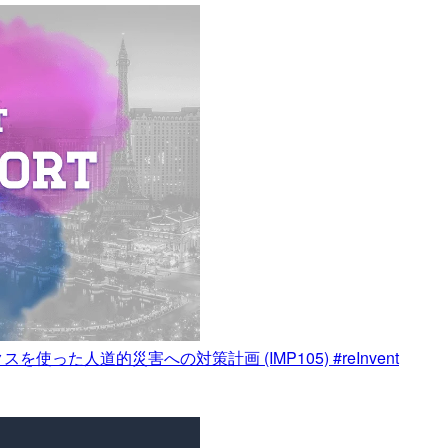
た人道的災害への対策計画 (IMP105) #reInvent