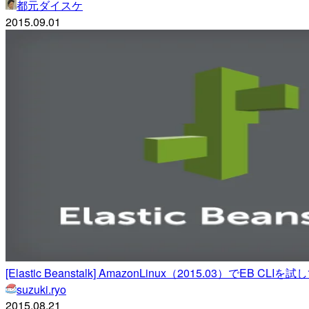
都元ダイスケ
2015.09.01
[Elastic Beanstalk] AmazonLinux（2015.03）でEB CLI
suzuki.ryo
2015.08.21