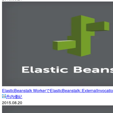
ElasticBeanstalk WorkerでElasticBeanstalk::Externa
丹内優紀
2015.08.20