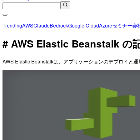
Trending
AWS
Claude
Bedrock
Google Cloud
Azure
セミナー
会
# AWS Elastic Beanstalk
AWS Elastic Beanstalkは、アプリケーションのデ