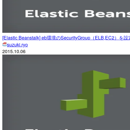
[Elastic Beanstalk] eb環境のSecurityGroup（ELB,EC2
suzuki.ryo
2015.10.06