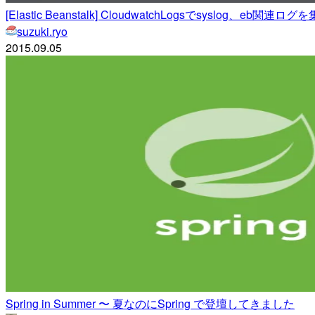
[Elastic Beanstalk] CloudwatchLogsでsyslog、eb
suzuki.ryo
2015.09.05
Spring in Summer 〜 夏なのにSpring で登壇してきました