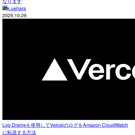
なります
k.uehara
2025.10.29
Log Drainsを使用してVercelのログをAmazon CloudWatch
に転送する方法