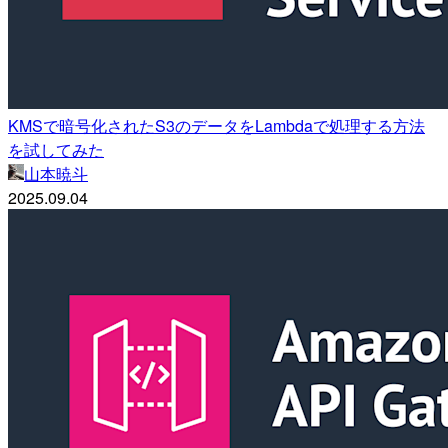
KMSで暗号化されたS3のデータをLambdaで処理する方法
を試してみた
山本暁斗
2025.09.04