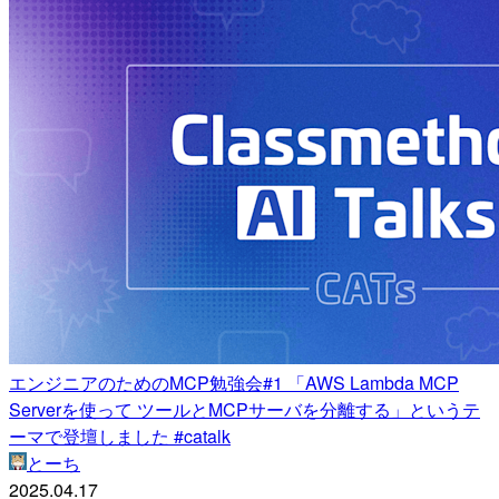
エンジニアのためのMCP勉強会#1 「AWS Lambda MCP
Serverを使って ツールとMCPサーバを分離する」というテ
ーマで登壇しました #catalk
とーち
2025.04.17