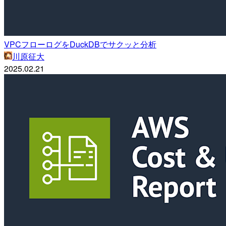
VPCフローログをDuckDBでサクッと分析
川原征大
2025.02.21