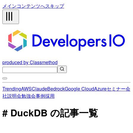
メインコンテンツへスキップ
produced by Classmethod
Trending
AWS
Claude
Bedrock
Google Cloud
Azure
セミナー
会
社説明会
勉強会
事例
採用
# DuckDB の記事一覧