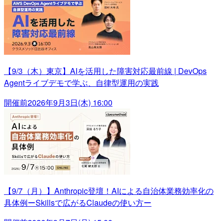
【9/3（木）東京】AIを活用した障害対応最前線 | DevOps
Agentライブデモで学ぶ、自律型運用の実践
開催前
2026年9月3日(木) 16:00
【9/7（月）】Anthropic登壇！AIによる自治体業務効率化の
具体例ーSkillsで広がるClaudeの使い方ー