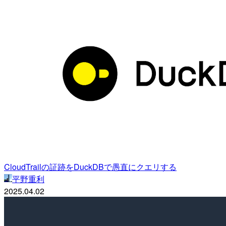
CloudTrailの証跡をDuckDBで愚直にクエリする
平野重利
2025.04.02