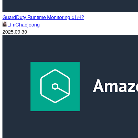
GuardDuty Runtime Monitoring 이란?
LimChaejeong
2025.09.30