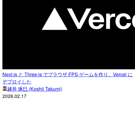
Next.js と Three.js でブラウザ FPS ゲームを作り、Vercel に
デプロイした
越井 琢巳 (Koshii Takumi)
2026.02.17