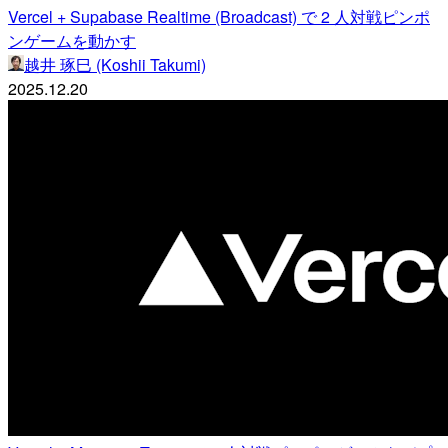
Vercel + Supabase Realtime (Broadcast) で 2 人対戦ピンポ
ンゲームを動かす
越井 琢巳 (Koshii Takumi)
2025.12.20