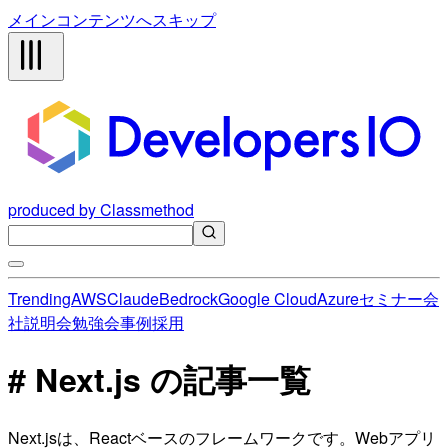
メインコンテンツへスキップ
produced by Classmethod
Trending
AWS
Claude
Bedrock
Google Cloud
Azure
セミナー
会
社説明会
勉強会
事例
採用
# Next.js の記事一覧
Next.jsは、Reactベースのフレームワークです。Webアプリ