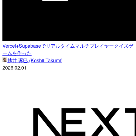
Vercel+Supabaseでリアルタイムマルチプレイヤークイズゲ
ームを作った
越井 琢巳 (Koshii Takumi)
2026.02.01