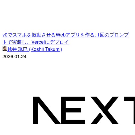
v0でスマホを振動させるWebアプリを作る: 1回のプロンプ
トで実装し、Vercelにデプロイ
越井 琢巳 (Koshii Takumi)
2026.01.24