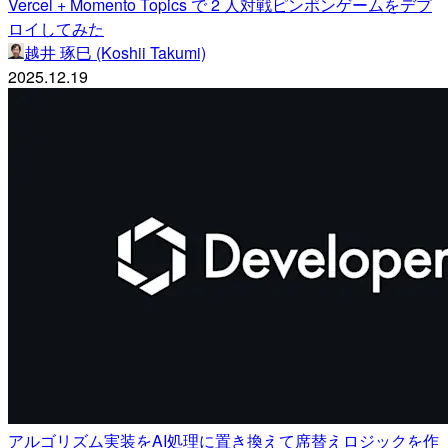
Vercel + Momento Topics で 2 人対戦ピンポンゲームをデプ
ロイしてみた
越井 琢巳 (Koshii Takumi)
2025.12.19
アルゴリズム実装をAI処理に置き換えて席替えロジックを作