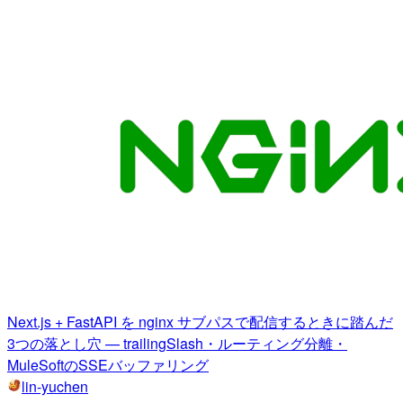
Next.js + FastAPI を nginx サブパスで配信するときに踏んだ
3つの落とし穴 — trailingSlash・ルーティング分離・
MuleSoftのSSEバッファリング
lin-yuchen