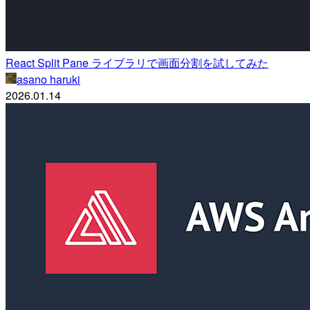
React Split Pane ライブラリで画面分割を試してみた
asano haruki
2026.01.14