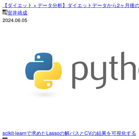
【ダイエット × データ分析】ダイエットデータから2ヶ月後の
室井靖成
2024.06.05
scikit-learnで求めたLassoの解パスとCVの結果を可視化する