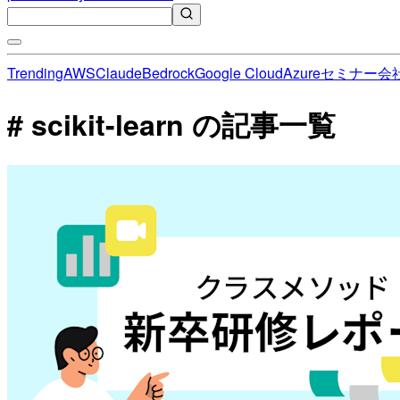
Trending
AWS
Claude
Bedrock
Google Cloud
Azure
セミナー
会
# scikit-learn の記事一覧