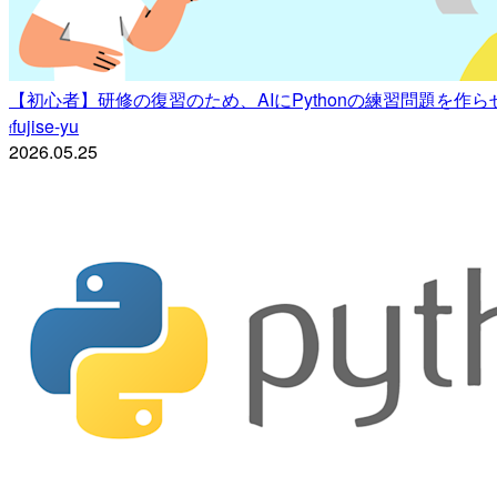
【初心者】研修の復習のため、AIにPythonの練習問題を
fujise-yu
f
2026.05.25