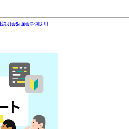
社説明会
勉強会
事例
採用