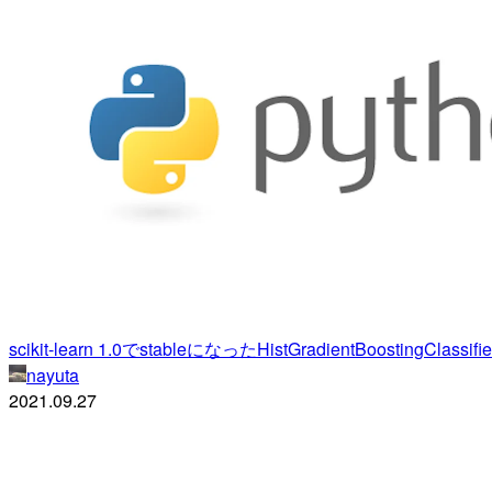
scikit-learn 1.0でstableになったHistGradientBoostingClas
nayuta
2021.09.27