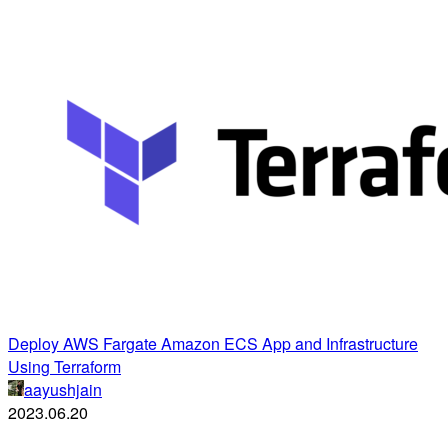
Deploy AWS Fargate Amazon ECS App and Infrastructure
Using Terraform
aayushjain
2023.06.20