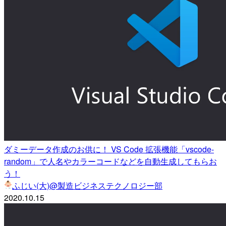
ダミーデータ作成のお供に！ VS Code 拡張機能「vscode-
random」で人名やカラーコードなどを自動生成してもらお
う！
ふじい(大)@製造ビジネステクノロジー部
2020.10.15