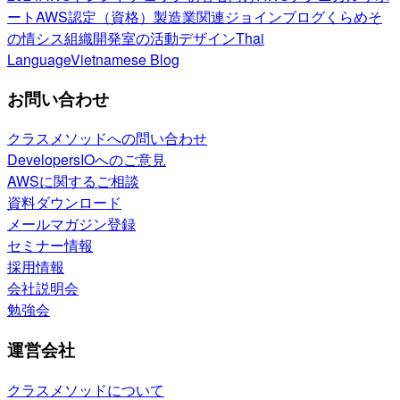
ート
AWS認定（資格）
製造業関連
ジョインブログ
くらめそ
の情シス
組織開発室の活動
デザイン
Thai
Language
Vietnamese Blog
お問い合わせ
クラスメソッドへの問い合わせ
DevelopersIOへのご意見
AWSに関するご相談
資料ダウンロード
メールマガジン登録
セミナー情報
採用情報
会社説明会
勉強会
運営会社
クラスメソッドについて