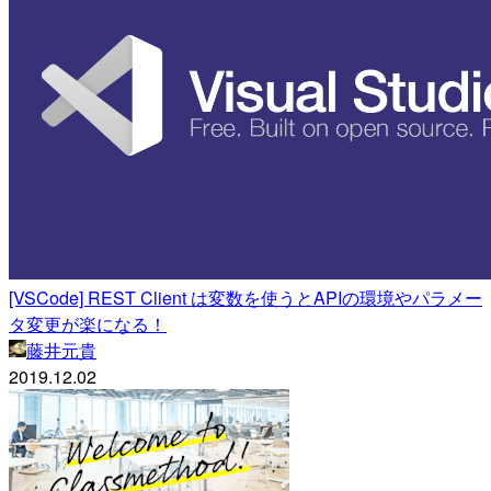
[VSCode] REST Client は変数を使うとAPIの環境やパラメー
タ変更が楽になる！
藤井元貴
2019.12.02