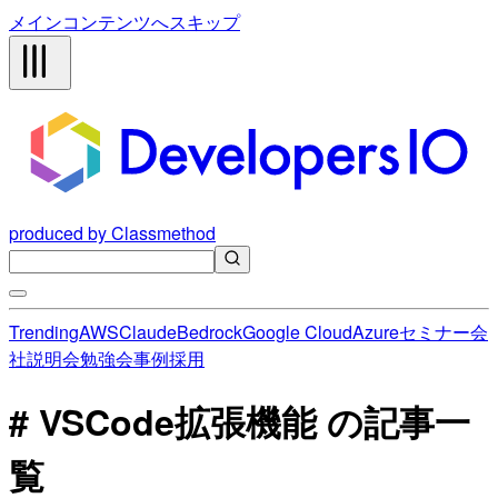
メインコンテンツへスキップ
produced by Classmethod
Trending
AWS
Claude
Bedrock
Google Cloud
Azure
セミナー
会
社説明会
勉強会
事例
採用
# VSCode拡張機能 の記事一
覧