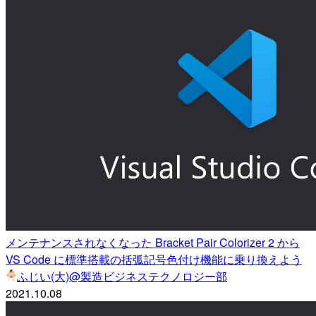
メンテナンスされなくなった Bracket Pair Colorizer 2 から
VS Code に標準搭載の括弧記号色付け機能に乗り換えよう
ふじい(大)@製造ビジネステクノロジー部
2021.10.08