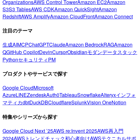
Organizations
AWS Control Tower
Amazon EC2
Amazon
S3
S3 Tables
AWS CDK
Amazon QuickSight
Amazon
Redshift
AWS Amplify
Amazon CloudFront
Amazon Connect
注目のテーマ
生成AI
MCP
ChatGPT
Claude
Amazon Bedrock
RAG
Amazon
Q
GitHub Copilot
Devin
Cursor
Obsidian
モダンデータスタック
Python
セキュリティ
PM
プロダクトやサービスで探す
Google Cloud
Microsoft
Azure
LINE
Zendesk
Auth0
Tableau
Snowflake
Alteryx
インフォ
マティカ
dbt
DuckDB
Cloudflare
Splunk
Vision One
Notion
特集やシリーズから探す
Google Cloud Next ’25
AWS re:Invent 2025
AWS再入門
2024
AWSトレンドチェック
初心者向け
AWSテクニカルサポ