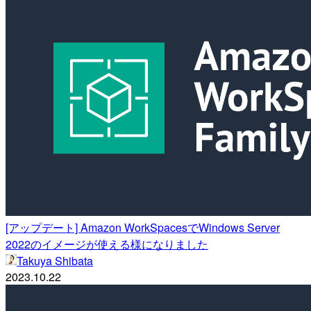
[アップデート] Amazon WorkSpacesでWindows Server
2022のイメージが使える様になりました
Takuya Shibata
2023.10.22