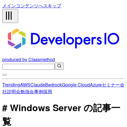
メインコンテンツへスキップ
produced by Classmethod
Trending
AWS
Claude
Bedrock
Google Cloud
Azure
セミナー
会
社説明会
勉強会
事例
採用
# Windows Server の記事一
覧