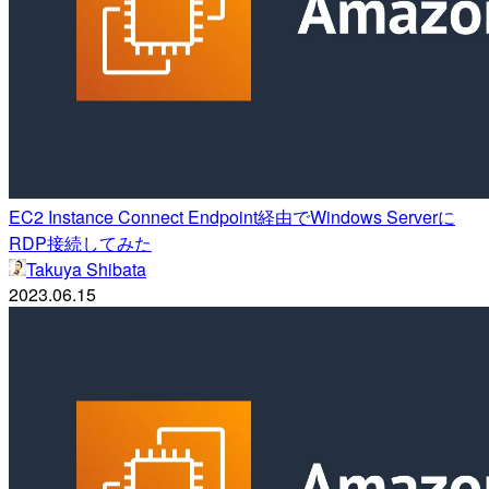
EC2 Instance Connect Endpoint経由でWindows Serverに
RDP接続してみた
Takuya Shibata
2023.06.15