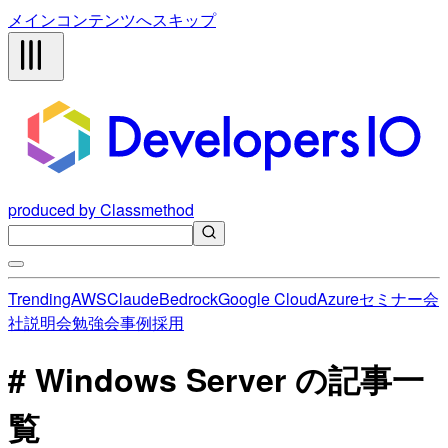
メインコンテンツへスキップ
produced by Classmethod
Trending
AWS
Claude
Bedrock
Google Cloud
Azure
セミナー
会
社説明会
勉強会
事例
採用
# Windows Server の記事一
覧