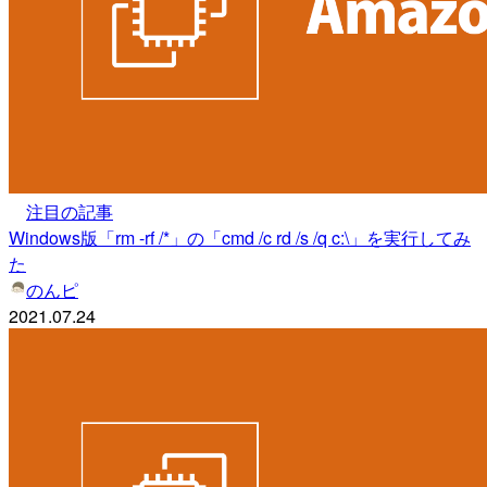
注目の記事
Windows版「rm -rf /*」の「cmd /c rd /s /q c:\」を実行してみ
た
のんピ
2021.07.24