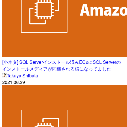
[小ネタ] SQL Serverインストール済みEC2にSQL Serverの
インストールメディアが同梱される様になってました
Takuya Shibata
2021.06.29