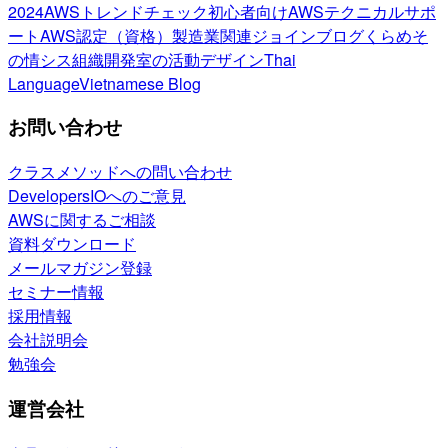
2024
AWSトレンドチェック
初心者向け
AWSテクニカルサポ
ート
AWS認定（資格）
製造業関連
ジョインブログ
くらめそ
の情シス
組織開発室の活動
デザイン
Thai
Language
Vietnamese Blog
お問い合わせ
クラスメソッドへの問い合わせ
DevelopersIOへのご意見
AWSに関するご相談
資料ダウンロード
メールマガジン登録
セミナー情報
採用情報
会社説明会
勉強会
運営会社