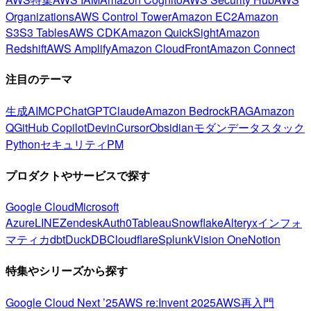
Organizations
AWS Control Tower
Amazon EC2
Amazon
S3
S3 Tables
AWS CDK
Amazon QuickSight
Amazon
Redshift
AWS Amplify
Amazon CloudFront
Amazon Connect
注目のテーマ
生成AI
MCP
ChatGPT
Claude
Amazon Bedrock
RAG
Amazon
Q
GitHub Copilot
Devin
Cursor
Obsidian
モダンデータスタック
Python
セキュリティ
PM
プロダクトやサービスで探す
Google Cloud
Microsoft
Azure
LINE
Zendesk
Auth0
Tableau
Snowflake
Alteryx
インフォ
マティカ
dbt
DuckDB
Cloudflare
Splunk
Vision One
Notion
特集やシリーズから探す
Google Cloud Next ’25
AWS re:Invent 2025
AWS再入門