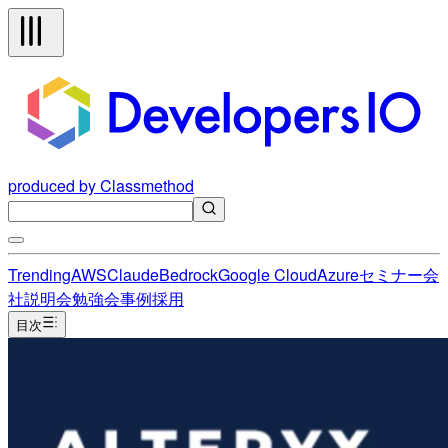
produced by Classmethod
Trending
AWS
Claude
Bedrock
Google Cloud
Azure
セミナー
会
社説明会
勉強会
事例
採用
目次