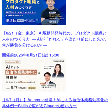
【8/21（金）東京】 AI駆動開発時代の、プロダクト組織と
人材のつくり方 ― AIが「作れる」を当たり前にした先で、
何が勝負を分けるのか ―
開催前
2026年8月21日(金) 15:00
【9/7（月）】Anthropic登壇！AIによる自治体業務効率化の
具体例ーSkillsで広がるClaudeの使い方ー