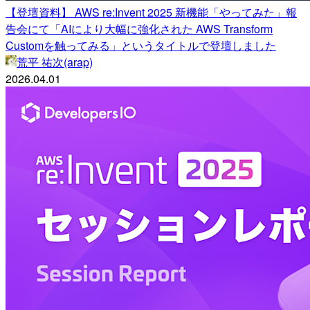
【登壇資料】 AWS re:Invent 2025 新機能「やってみた」報
告会にて「AIにより大幅に強化された AWS Transform
Customを触ってみる」というタイトルで登壇しました
荒平 祐次(arap)
2026.04.01