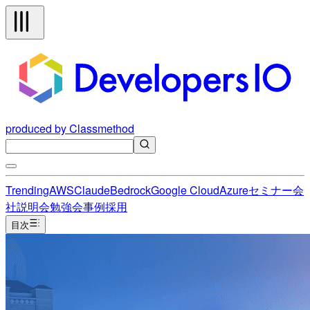
produced by Classmethod
Trending
AWS
Claude
Bedrock
Google Cloud
Azure
セミナー
会
社説明会
勉強会
事例
採用
目次