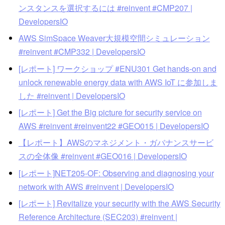
ンスタンスを選択するには #reinvent #CMP207 |
DevelopersIO
AWS SimSpace Weaver大規模空間シミュレーション
#reinvent #CMP332 | DevelopersIO
[レポート] ワークショップ #ENU301 Get hands-on and
unlock renewable energy data with AWS IoT に参加しま
した #reinvent | DevelopersIO
[レポート] Get the Big picture for security service on
AWS #reinvent #reinvent22 #GEO015 | DevelopersIO
【レポート】AWSのマネジメント・ガバナンスサービ
スの全体像 #reinvent #GEO016 | DevelopersIO
[レポート]NET205-OF: Observing and diagnosing your
network with AWS #reinvent | DevelopersIO
[レポート] Revitalize your security with the AWS Security
Reference Architecture (SEC203) #reinvent |