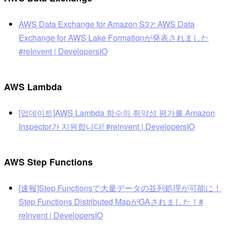
AWS Data Exchange for Amazon S3とAWS Data
Exchange for AWS Lake Formationが発表されました
#reInvent | DevelopersIO
AWS Lambda
[업데이트]AWS Lambda 함수의 취약성 평가를 Amazon
Inspector가 지원합니다! #reinvent | DevelopersIO
AWS Step Functions
[速報]Step Functionsで大量データの並列処理が可能に！
Step Functions Distributed MapがGAされました！#
reInvent | DevelopersIO