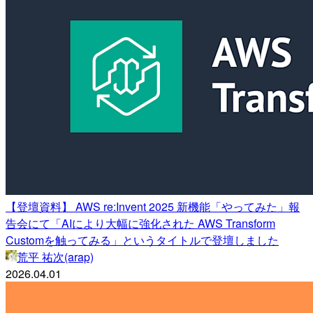
【登壇資料】 AWS re:Invent 2025 新機能「やってみた」報
告会にて「AIにより大幅に強化された AWS Transform
Customを触ってみる」というタイトルで登壇しました
荒平 祐次(arap)
2026.04.01