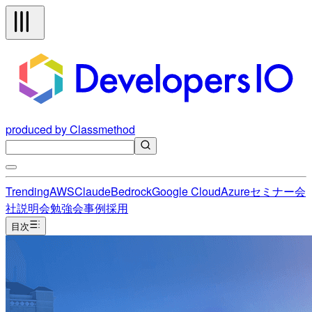
produced by Classmethod
Trending
AWS
Claude
Bedrock
Google Cloud
Azure
セミナー
会
社説明会
勉強会
事例
採用
目次