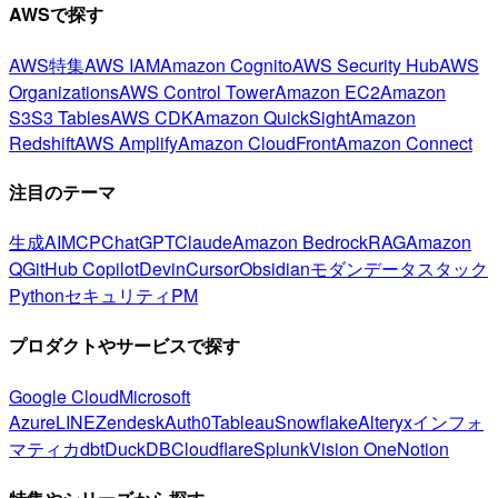
AWSで探す
AWS特集
AWS IAM
Amazon Cognito
AWS Security Hub
AWS
Organizations
AWS Control Tower
Amazon EC2
Amazon
S3
S3 Tables
AWS CDK
Amazon QuickSight
Amazon
Redshift
AWS Amplify
Amazon CloudFront
Amazon Connect
注目のテーマ
生成AI
MCP
ChatGPT
Claude
Amazon Bedrock
RAG
Amazon
Q
GitHub Copilot
Devin
Cursor
Obsidian
モダンデータスタック
Python
セキュリティ
PM
プロダクトやサービスで探す
Google Cloud
Microsoft
Azure
LINE
Zendesk
Auth0
Tableau
Snowflake
Alteryx
インフォ
マティカ
dbt
DuckDB
Cloudflare
Splunk
Vision One
Notion