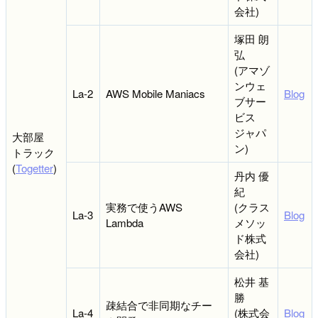
会社)
塚田 朗
弘
(アマゾ
ンウェ
La-2
AWS Mobile Maniacs
Blog
ブサー
ビス
ジャパ
大部屋
ン)
トラック
(
Togetter
)
丹内 優
紀
実務で使うAWS
(クラス
La-3
Blog
Lambda
メソッ
ド株式
会社)
松井 基
勝
疎結合で非同期なチー
La-4
(株式会
Blog