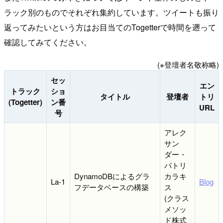
ラック別のものでそれぞれ集約しています。ツイートも振り
返ってみたいという方はお目当てのTogetterで時間を遡って
確認してみてください。
(※登壇者名敬称略)
セッ
エン
トラック
ショ
タイトル
登壇者
トリ
(Togetter)
ン番
URL
号
アレク
サン
ダー・
パトリ
DynamoDBによるグラ
カラキ
La-1
Blog
フデータベースの構築
ス
(クラス
メソッ
ド株式