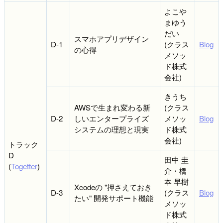
よこや
まゆう
だい
スマホアプリデザイン
D-1
(クラス
Blog
の心得
メソッ
ド株式
会社)
きうち
AWSで生まれ変わる新
(クラス
D-2
しいエンタープライズ
メソッ
Blog
システムの理想と現実
ド株式
会社)
トラック
D
田中 圭
(
Togetter
)
介・橋
本 早樹
Xcodeの "押さえておき
D-3
(クラス
Blog
たい" 開発サポート機能
メソッ
ド株式