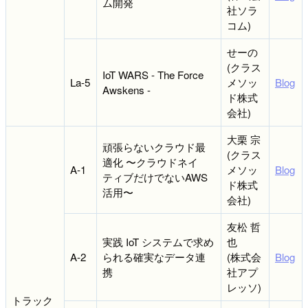
ム開発
社ソラ
コム)
せーの
(クラス
IoT WARS - The Force
La-5
メソッ
Blog
Awskens -
ド株式
会社)
大栗 宗
頑張らないクラウド最
(クラス
適化 〜クラウドネイ
A-1
メソッ
Blog
ティブだけでないAWS
ド株式
活用〜
会社)
友松 哲
実践 IoT システムで求め
也
A-2
られる確実なデータ連
(株式会
Blog
携
社アプ
レッソ)
トラック