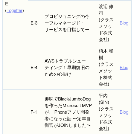
E
渡辺 修
(
Togetter
)
司
プロビジョニングの今
(クラス
E-3
ーフルマネージド・
Blog
メソッ
サービスを目指してー
ド株式
会社)
植木 和
樹
AWSトラブルシュー
(クラス
E-4
ティング！早期復旧の
Blog
メソッ
ための心掛け
ド株式
会社)
平内
趣味でBlackJumboDog
(SIN)
を作ったMicrosoft MVP
(クラス
F-1
が、iPhoneアプリ開発
Blog
メソッ
者になった話 〜定年自
ド株式
衛官がJOINしました〜
会社)