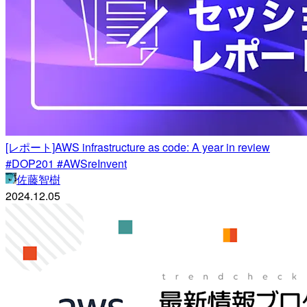
[レポート]AWS infrastructure as code: A year in review
#DOP201 #AWSreInvent
佐藤智樹
2024.12.05