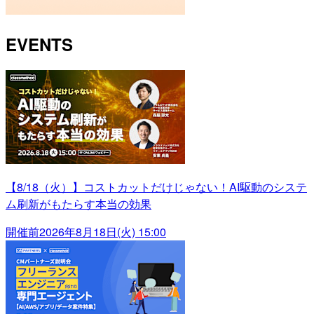
EVENTS
【8/18（火）】コストカットだけじゃない！AI駆動のシステ
ム刷新がもたらす本当の効果
開催前
2026年8月18日(火) 15:00