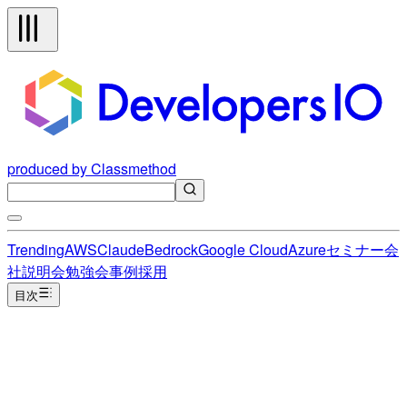
produced by Classmethod
Trending
AWS
Claude
Bedrock
Google Cloud
Azure
セミナー
会
社説明会
勉強会
事例
採用
目次