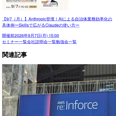
【9/7（月）】Anthropic登壇！AIによる自治体業務効率化の
具体例ーSkillsで広がるClaudeの使い方ー
開催前
2026年9月7日(月) 15:00
セミナー一覧
会社説明会一覧
勉強会一覧
関連記事