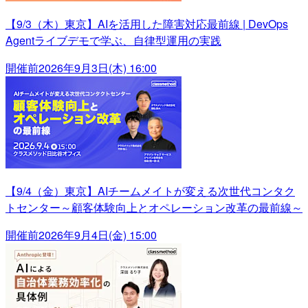
【9/3（木）東京】AIを活用した障害対応最前線 | DevOps
Agentライブデモで学ぶ、自律型運用の実践
開催前
2026年9月3日(木) 16:00
【9/4（金）東京】AIチームメイトが変える次世代コンタク
トセンター～顧客体験向上とオペレーション改革の最前線～
開催前
2026年9月4日(金) 15:00