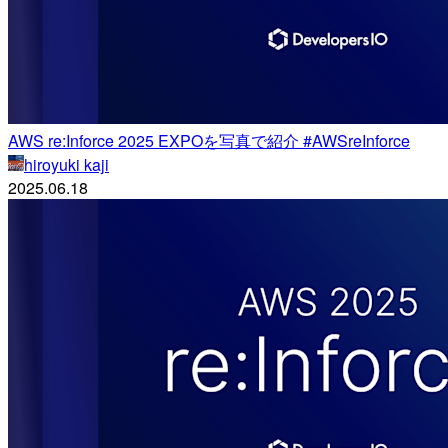
AWS re:Inforce 2025 EXPOを写真で紹介 #AWSreInforce
hiroyuki kaji
2025.06.18