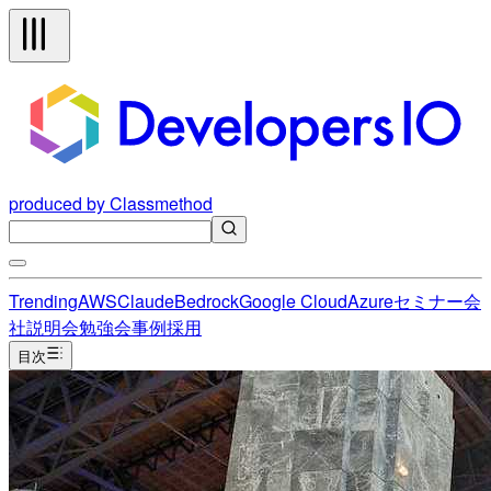
produced by Classmethod
Trending
AWS
Claude
Bedrock
Google Cloud
Azure
セミナー
会
社説明会
勉強会
事例
採用
目次