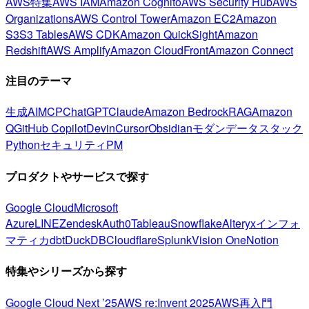
AWS特集
AWS IAM
Amazon Cognito
AWS Security Hub
AWS
Organizations
AWS Control Tower
Amazon EC2
Amazon
S3
S3 Tables
AWS CDK
Amazon QuickSight
Amazon
Redshift
AWS Amplify
Amazon CloudFront
Amazon Connect
注目のテーマ
生成AI
MCP
ChatGPT
Claude
Amazon Bedrock
RAG
Amazon
Q
GitHub Copilot
Devin
Cursor
Obsidian
モダンデータスタック
Python
セキュリティ
PM
プロダクトやサービスで探す
Google Cloud
Microsoft
Azure
LINE
Zendesk
Auth0
Tableau
Snowflake
Alteryx
インフォ
マティカ
dbt
DuckDB
Cloudflare
Splunk
Vision One
Notion
特集やシリーズから探す
Google Cloud Next ’25
AWS re:Invent 2025
AWS再入門