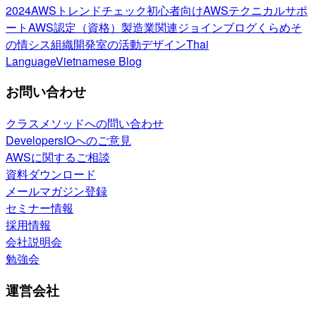
2024
AWSトレンドチェック
初心者向け
AWSテクニカルサポ
ート
AWS認定（資格）
製造業関連
ジョインブログ
くらめそ
の情シス
組織開発室の活動
デザイン
Thai
Language
Vietnamese Blog
お問い合わせ
クラスメソッドへの問い合わせ
DevelopersIOへのご意見
AWSに関するご相談
資料ダウンロード
メールマガジン登録
セミナー情報
採用情報
会社説明会
勉強会
運営会社