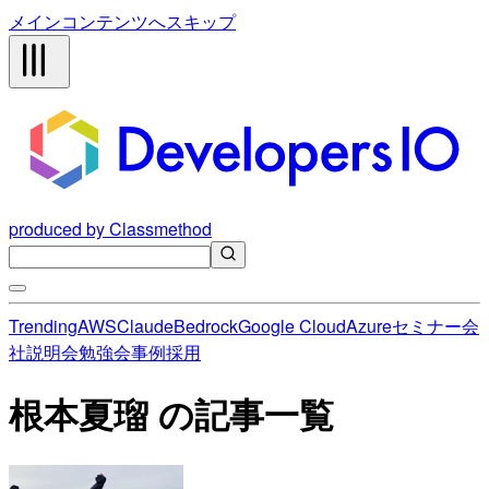
メインコンテンツへスキップ
produced by Classmethod
Trending
AWS
Claude
Bedrock
Google Cloud
Azure
セミナー
会
社説明会
勉強会
事例
採用
根本夏瑠 の記事一覧