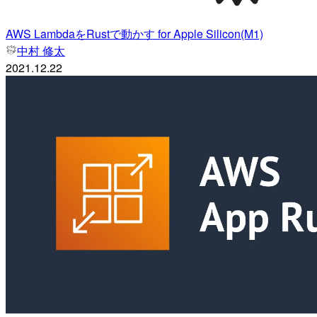
AWS LambdaをRustで動かす for Apple Silicon(M1)
中村 修太
2021.12.22