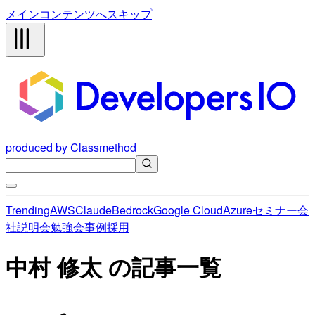
メインコンテンツへスキップ
produced by Classmethod
Trending
AWS
Claude
Bedrock
Google Cloud
Azure
セミナー
会
社説明会
勉強会
事例
採用
中村 修太 の記事一覧