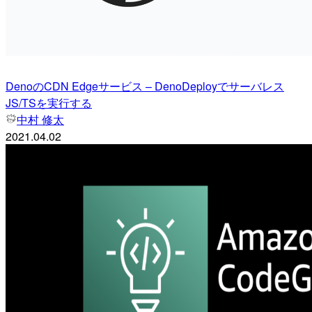
DenoのCDN Edgeサービス – DenoDeployでサーバレス
JS/TSを実行する
中村 修太
2021.04.02