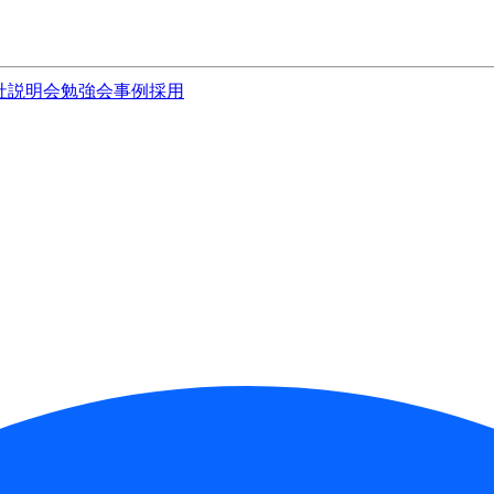
社説明会
勉強会
事例
採用