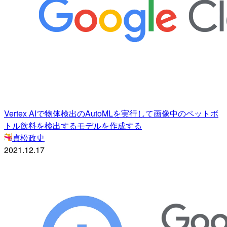
Vertex AIで物体検出のAutoMLを実行して画像中のペットボ
トル飲料を検出するモデルを作成する
貞松政史
2021.12.17