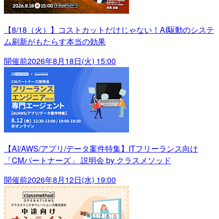
【8/18（火）】コストカットだけじゃない！AI駆動のシステ
ム刷新がもたらす本当の効果
開催前
2026年8月18日(火) 15:00
【AI/AWS/アプリ/データ案件特集】ITフリーランス向け
「CMパートナーズ」 説明会 by クラスメソッド
開催前
2026年8月12日(水) 19:00