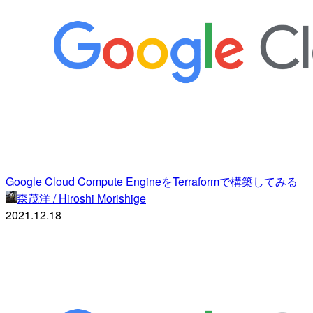
Google Cloud Compute EngineをTerraformで構築してみる
森茂洋 / Hiroshi Morishige
2021.12.18