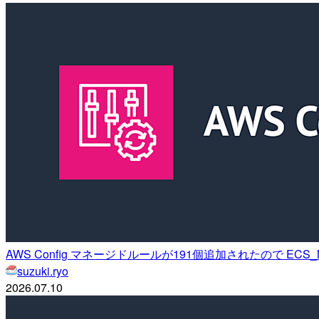
AWS Config マネージドルールが191個追加されたので ECS_
suzuki.ryo
2026.07.10