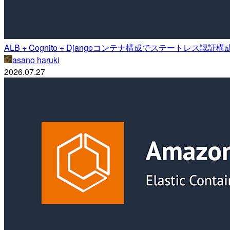
ALB + Cognito + Djangoコンテナ構成でステートレス認
asano haruki
2026.07.27