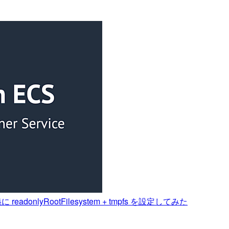
 readonlyRootFilesystem + tmpfs を設定してみた