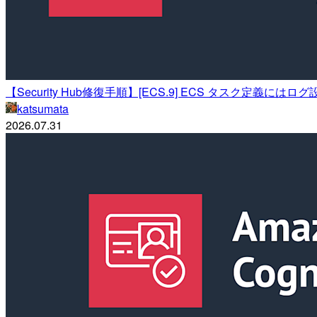
【Security Hub修復手順】[ECS.9] ECS タスク定義には
katsumata
2026.07.31