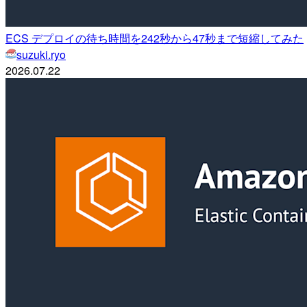
ECS デプロイの待ち時間を242秒から47秒まで短縮してみた
suzuki.ryo
2026.07.22