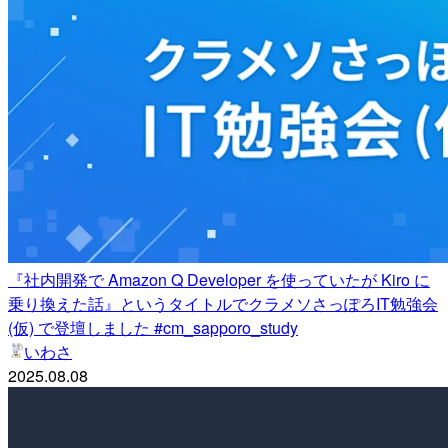
『社内開発で Amazon Q Developer を使っていたが Kiro に
乗り換えた話』というタイトルでクラメソさっぽろIT勉強会
(仮) で登壇しました #cm_sapporo_study
いわさ
2025.08.08