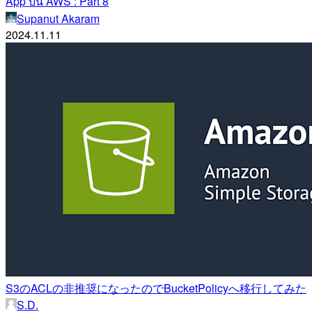
App บน AWS : Part 8
Supanut Akaram
2024.11.11
S3のACLの非推奨になったのでBucketPolicyへ移行してみた
S.D.