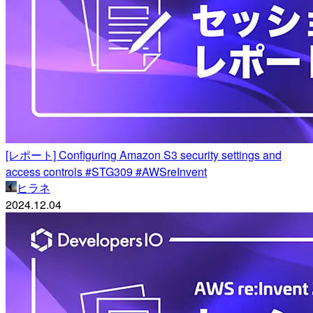
[レポート] Configuring Amazon S3 security settings and
access controls #STG309 #AWSreInvent
ヒラネ
2024.12.04