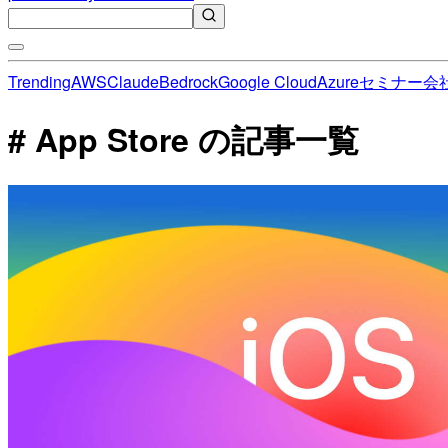
Trending
AWS
Claude
Bedrock
Google Cloud
Azure
セミナー
会
# App Store の記事一覧