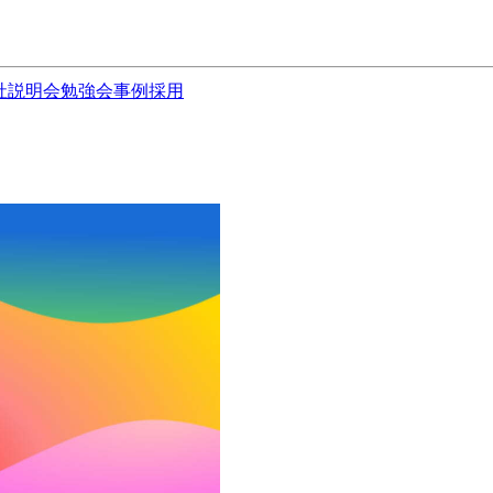
社説明会
勉強会
事例
採用