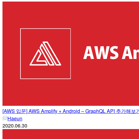
[AWS 입문] AWS Amplify + Android – GraphQL API 추가해보
Haeun
2020.06.30