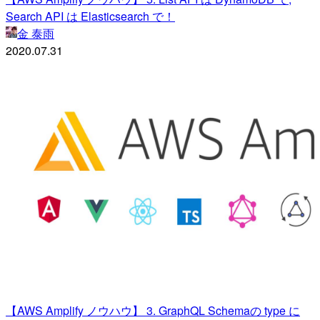
Search API は Elasticsearch で！
金 泰雨
2020.07.31
【AWS Amplify ノウハウ】 3. GraphQL Schemaの type に