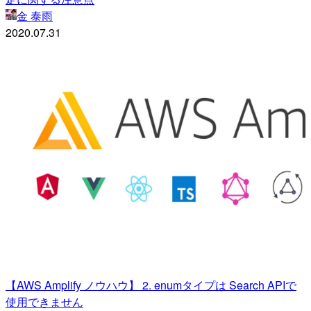
金 泰雨
2020.07.31
【AWS Amplify ノウハウ】 2. enumタイプは Search APIで
使用できません