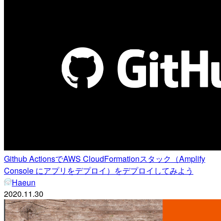
Github ActionsでAWS CloudFormationスタック（Amplify
Console にアプリをデプロイ）をデプロイしてみよう
Haeun
2020.11.30