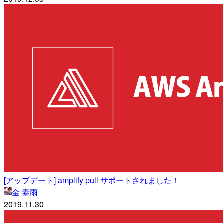
[アップデート] amplify pull サポートされました！
金 泰雨
2019.11.30