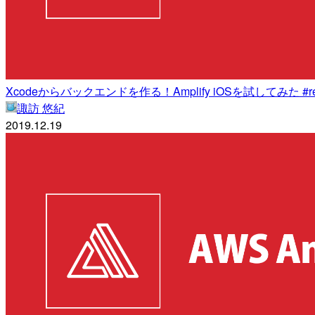
Xcodeからバックエンドを作る！Amplify iOSを試してみた #rei
諏訪 悠紀
2019.12.19