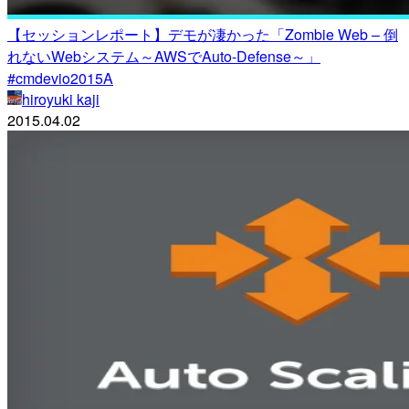
【セッションレポート】デモが凄かった「Zombie Web – 倒
れないWebシステム～AWSでAuto-Defense～」
#cmdevio2015A
hiroyuki kaji
2015.04.02