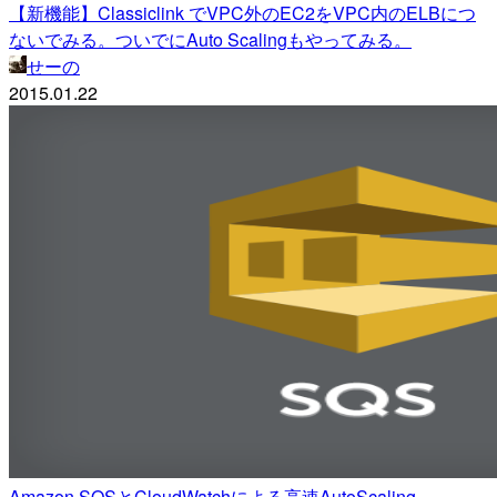
【新機能】Classiclink でVPC外のEC2をVPC内のELBにつ
ないでみる。ついでにAuto Scalingもやってみる。
せーの
2015.01.22
Amazon SQSとCloudWatchによる高速AutoScaling