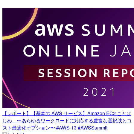
【レポート】【基本の AWS サービス】Amazon EC2 ことは
じめ 〜あらゆるワークロードに対応する豊富な選択肢とコ
スト最適化オプション〜 #AWS-13 #AWSSummit