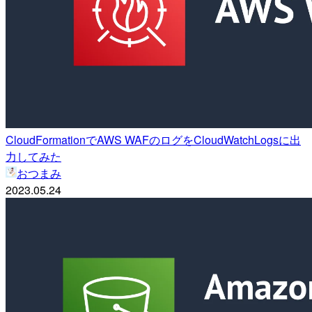
CloudFormationでAWS WAFのログをCloudWatchLogsに出
力してみた
おつまみ
2023.05.24