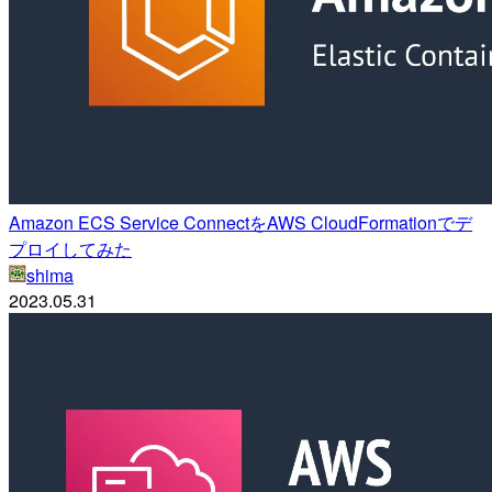
Amazon ECS Service ConnectをAWS CloudFormationでデ
プロイしてみた
shima
2023.05.31