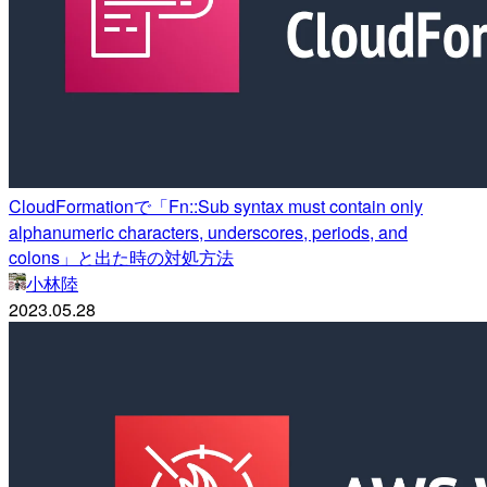
CloudFormationで「Fn::Sub syntax must contain only
alphanumeric characters, underscores, periods, and
colons」と出た時の対処方法
小林陸
2023.05.28