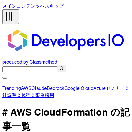
メインコンテンツへスキップ
produced by Classmethod
Trending
AWS
Claude
Bedrock
Google Cloud
Azure
セミナー
会
社説明会
勉強会
事例
採用
# AWS CloudFormation の記
事一覧