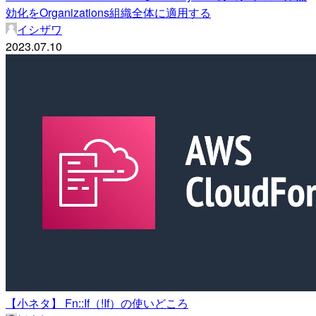
効化をOrganizations組織全体に適用する
イシザワ
2023.07.10
【小ネタ】 Fn::If（!If）の使いどころ