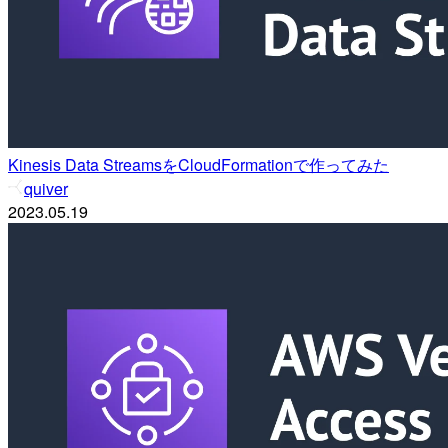
Kinesis Data StreamsをCloudFormationで作ってみた
quiver
2023.05.19