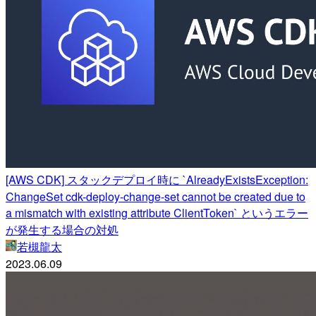
[AWS CDK] スタックデプロイ時に `AlreadyExistsException:
ChangeSet cdk-deploy-change-set cannot be created due to
a mismatch with existing attribute ClientToken` というエラー
が発生する場合の対処
若槻龍太
2023.06.09