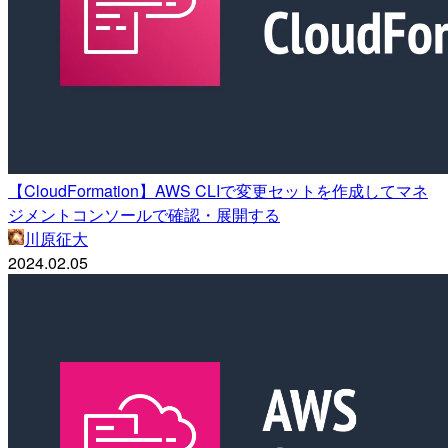
【CloudFormation】AWS CLIで変更セットを作成してマネ
ジメントコンソールで確認・展開する
川原征大
2024.02.05