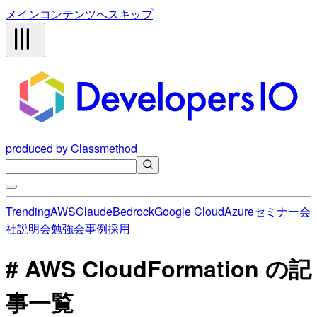
メインコンテンツへスキップ
produced by Classmethod
Trending
AWS
Claude
Bedrock
Google Cloud
Azure
セミナー
会
社説明会
勉強会
事例
採用
# AWS CloudFormation の記
事一覧