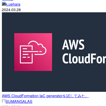
k.uehara
2024.03.28
AWS CloudFormation IaC generatorを試してみた。
SUMANGALAS