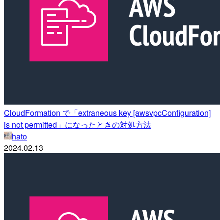
CloudFormation で「extraneous key [awsvpcConfiguration]
is not permitted」になったときの対処方法
hato
2024.02.13