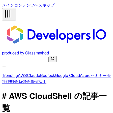
メインコンテンツへスキップ
produced by Classmethod
Trending
AWS
Claude
Bedrock
Google Cloud
Azure
セミナー
会
社説明会
勉強会
事例
採用
# AWS CloudShell の記事一
覧