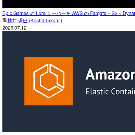
Epic Games の Lore サーバーを AWS の Fargate + S3 + 
越井 琢巳 (Koshii Takumi)
2026.07.12