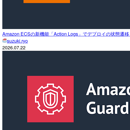
Amazon ECSの新機能「Action Logs」でデプロイの状
suzuki.ryo
2026.07.22