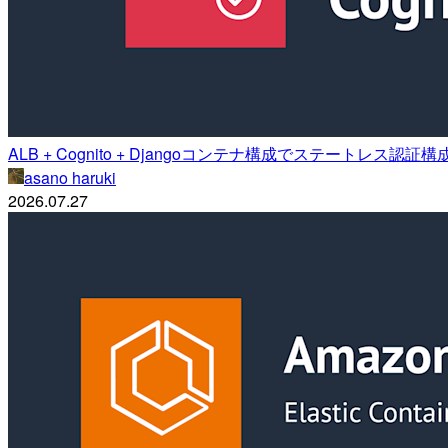
ALB + Cognito + Djangoコンテナ構成でステートレス認
asano haruki
2026.07.27