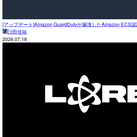
[アップデート]Amazon GuardDutyが漏洩したAmazo
臼田佳祐
2026.07.18