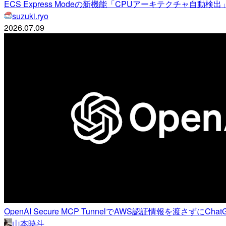
ECS Express Modeの新機能「CPUアーキテクチャ自動
suzuki.ryo
2026.07.09
OpenAI Secure MCP TunnelでAWS認証情報を渡さずにCh
山本暁斗