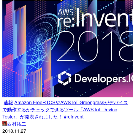
[速報]Amazon FreeRTOSやAWS IoT Greengrassがデバイス
で動作するかチェックできるツール「AWS IoT Device
Tester」が発表されました！ #reinvent
西村祐二
2018.11.27