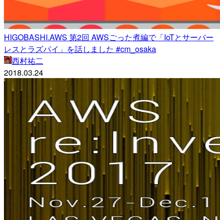
HIGOBASHI.AWS 第2回 AWSごった煮編で「IoTとサーバー
レスとラズパイ」を話しました #cm_osaka
西村祐二
2018.03.24