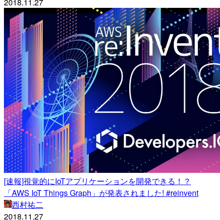
2018.11.27
[速報]視覚的にIoTアプリケーションを開発できる！？
「AWS IoT Things Graph」が発表されました! #reinvent
西村祐二
2018.11.27