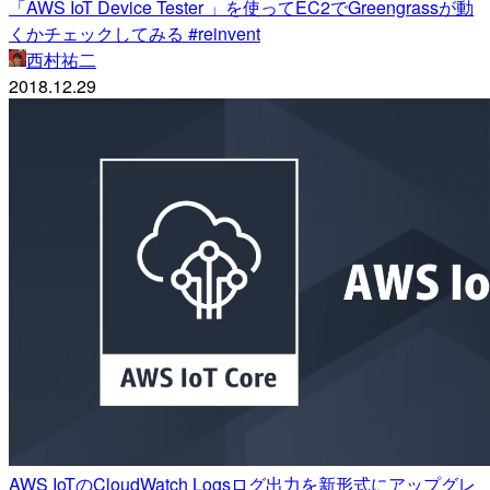
「AWS IoT Device Tester 」を使ってEC2でGreengrassが動
くかチェックしてみる #reinvent
西村祐二
2018.12.29
AWS IoTのCloudWatch Logsログ出力を新形式にアップグレ