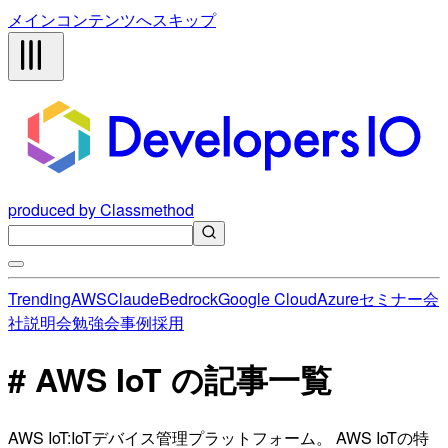
メインコンテンツへスキップ
produced by Classmethod
Trending
AWS
Claude
Bedrock
Google Cloud
Azure
セミナー
会
社説明会
勉強会
事例
採用
# AWS IoT の記事一覧
AWS IoT:IoTデバイス管理プラットフォーム。 AWS IoTの特