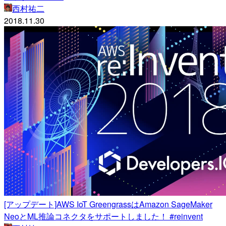
西村祐二
2018.11.30
[アップデート]AWS IoT GreengrassはAmazon SageMaker
NeoとML推論コネクタをサポートしました！ #reinvent