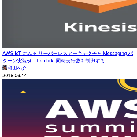
AWS IoT にみる サーバーレスアーキテクチャ Messaging パ
ターン実装例 – Lambda 同時実行数を制御する
和田祐介
2018.06.14