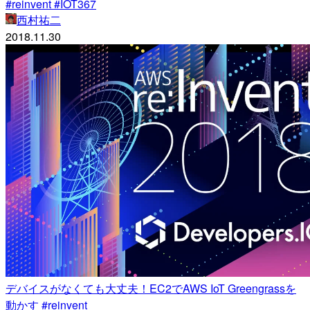
#reinvent #IOT367
西村祐二
2018.11.30
デバイスがなくても大丈夫！EC2でAWS IoT Greengrassを
動かす #reinvent