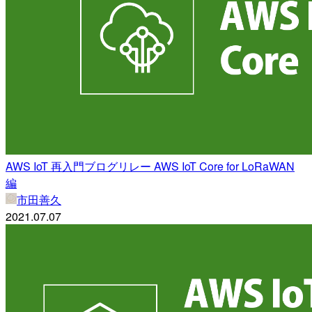
AWS IoT 再入門ブログリレー AWS IoT Core for LoRaWAN
編
市田善久
2021.07.07