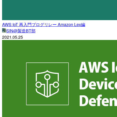
AWS IoT 再入門ブログリレー Amazon Lex編
SIN@製造BT部
2021.05.25