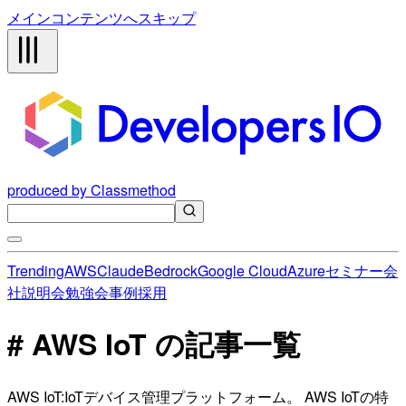
メインコンテンツへスキップ
produced by Classmethod
Trending
AWS
Claude
Bedrock
Google Cloud
Azure
セミナー
会
社説明会
勉強会
事例
採用
# AWS IoT の記事一覧
AWS IoT:IoTデバイス管理プラットフォーム。 AWS IoTの特