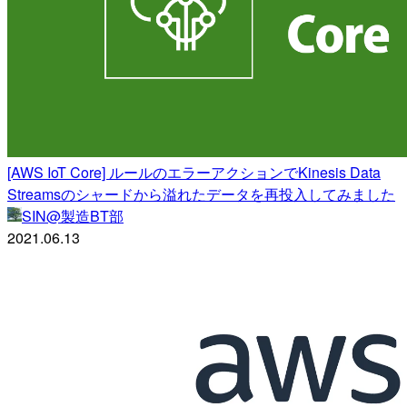
[AWS IoT Core] ルールのエラーアクションでKinesis Data
Streamsのシャードから溢れたデータを再投入してみました
SIN@製造BT部
2021.06.13