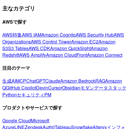
主なカテゴリ
AWSで探す
AWS特集
AWS IAM
Amazon Cognito
AWS Security Hub
AWS
Organizations
AWS Control Tower
Amazon EC2
Amazon
S3
S3 Tables
AWS CDK
Amazon QuickSight
Amazon
Redshift
AWS Amplify
Amazon CloudFront
Amazon Connect
注目のテーマ
生成AI
MCP
ChatGPT
Claude
Amazon Bedrock
RAG
Amazon
Q
GitHub Copilot
Devin
Cursor
Obsidian
モダンデータスタック
Python
セキュリティ
PM
プロダクトやサービスで探す
Google Cloud
Microsoft
Azure
LINE
Zendesk
Auth0
Tableau
Snowflake
Alteryx
インフォ