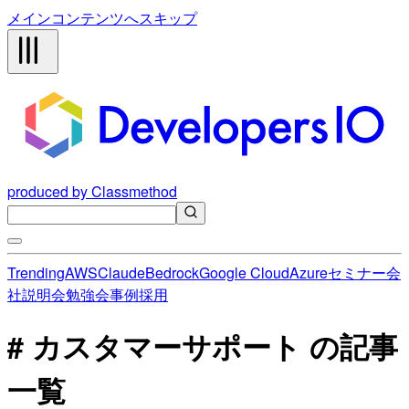
メインコンテンツへスキップ
produced by Classmethod
Trending
AWS
Claude
Bedrock
Google Cloud
Azure
セミナー
会
社説明会
勉強会
事例
採用
# カスタマーサポート の記事
一覧