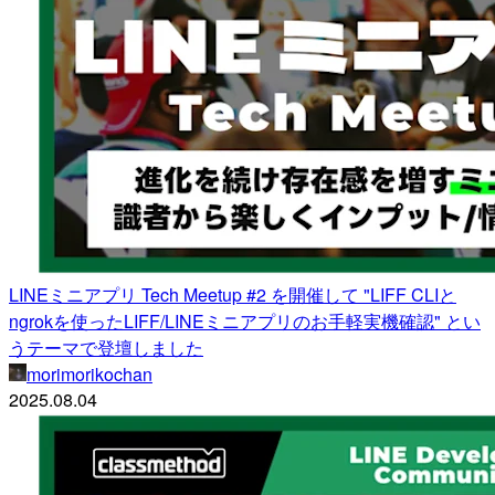
LINEミニアプリ Tech Meetup #2 を開催して "LIFF CLIと
ngrokを使ったLIFF/LINEミニアプリのお手軽実機確認" とい
うテーマで登壇しました
morimorikochan
2025.08.04