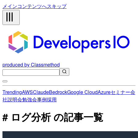
メインコンテンツへスキップ
produced by Classmethod
Trending
AWS
Claude
Bedrock
Google Cloud
Azure
セミナー
会
社説明会
勉強会
事例
採用
# ログ分析 の記事一覧