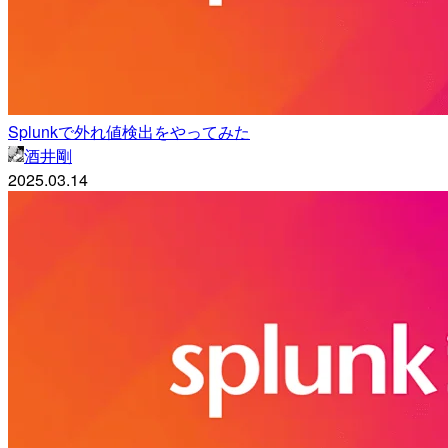
Splunkで外れ値検出をやってみた
酒井剛
2025.03.14