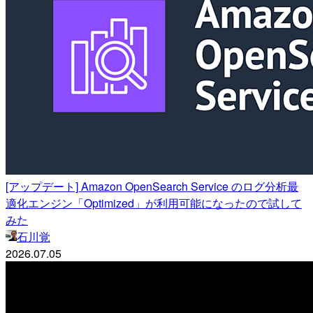
[アップデート] Amazon OpenSearch Service のログ分析最
適化エンジン「Optimized」が利用可能になったので試して
みた
石川覚
2026.07.05