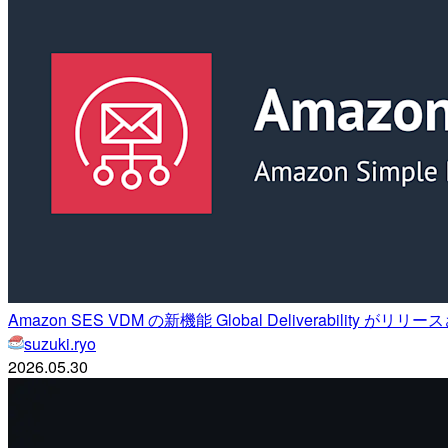
Amazon SES VDM の新機能 Global Deliverability がリ
suzuki.ryo
2026.05.30