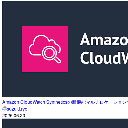
Amazon CloudWatch Syntheticsの新機能マルチロケ
suzuki.ryo
2026.06.20