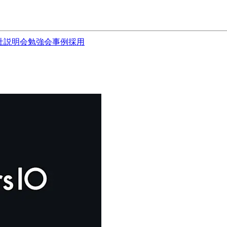
社説明会
勉強会
事例
採用